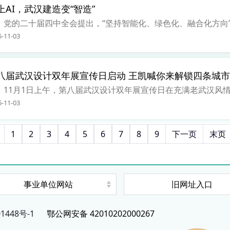
上AI，武汉建造变“智造”
的二十届四中全会提出，“坚持智能化、绿色化、融合化方向”“推
5-11-03
八届武汉设计双年展宣传日启动 王凯喊你来解锁四条城
1月1日上午，第八届武汉设计双年展宣传日在充满老武汉风情的
5-11-03
1
2
3
4
5
6
7
8
9
下一页
末页
事业单位网站
旧网址入口
1448号-1
鄂公网安备 42010202000267