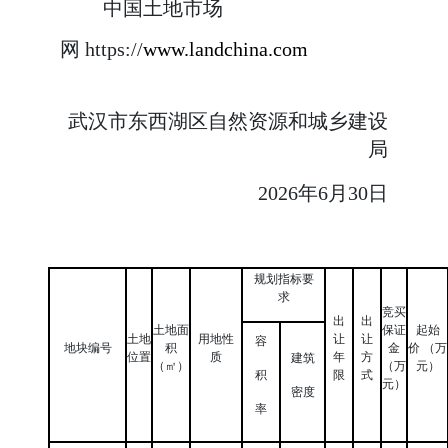
中国土地市场
网
http
s
://
www.landchina.com
武汉市东西湖区自然资源和城乡建设
局
2026
年
6
月
30
日
规划指标要
求
竞买
出
出
土地面
保证
起始
土地
用地性
让
让
容
地块编号
积
金
价
（万
位置
质
年
方
建筑
（㎡）
（万
元）
积
限
式
元）
密度
率