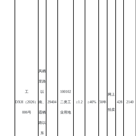
凤栖
里路
工
以
100102
网上
DXH
（
2026
）
南、
29404
二类工
≥
1.2
≥
40%
50
年
428
2140
拍卖
0
06
号
霞栖
业用地
路以
东