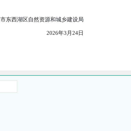
汉市东西湖区
自然
资源和
城乡建设
局
20
26
年
3
月
24
日