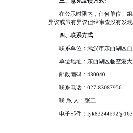
三、意见反馈方式
:
在公示时限内，任何单位、组
异议或虽有异议但经审查没有发现
四、联系方式
联系单位：武汉市东西湖区
自
单位地址：东西湖区
临空港
大
邮政编码：
430040
联系电话：
027-
83
087956
联
系
人：
张
工
电子邮件：
lyk83244692@163