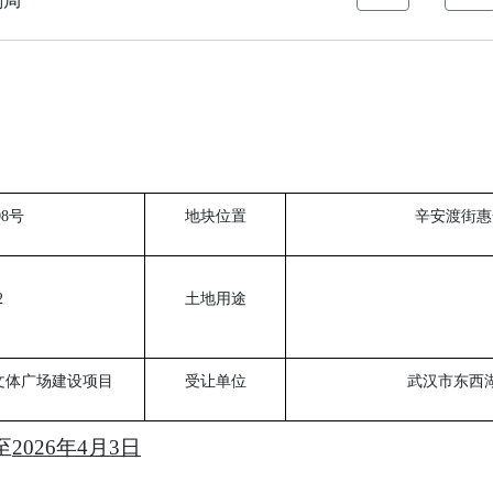
0
8
号
地块位置
辛安渡街惠
2
土地用途
文体广场建设项目
受让单位
武汉市东西
至
20
26
年
4
月
3
日