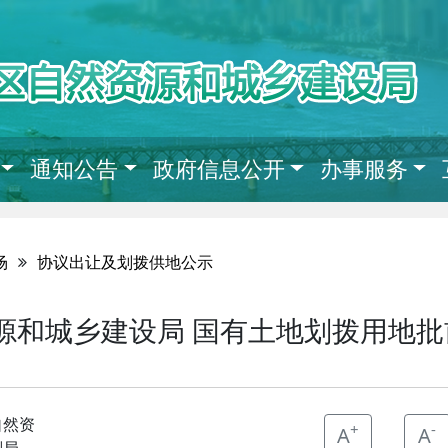
通知公告
政府信息公开
办事服务
场
协议出让及划拨供地公示
和城乡建设局 国有土地划拨用地批前公示
自然资
+
-
A
A
划局