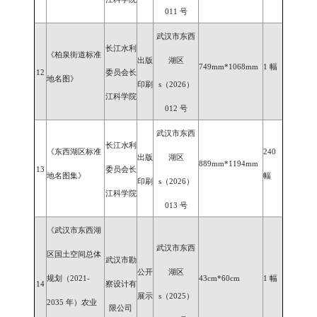
011 号
武汉市东西
长江水利
《柏泉街道标准
出版
湖区
749mm*1068mm
1 幅
12
委员会长
地名图》
印刷
s（2026）
江科学院
012 号
武汉市东西
长江水利
《东西湖区标准
240
出版
湖区
889mm*1194mm
13
委员会长
地名图集》
幅
印刷
s（2026）
江科学院
013 号
《武汉市东西湖
武汉市东西
区国土空间总体
武汉市勘
公开
湖区
规划（
2021-
43cm*60cm
1 幅
14
察设计有
展示
s（2025）
2035 年）农业
限公司