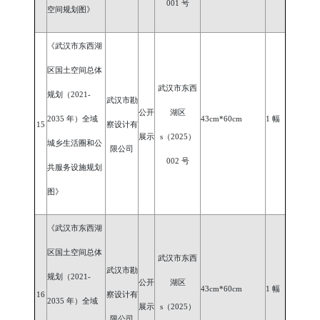
001 号
空间规划图》
《武汉市东西湖
区国土空间总体
武汉市东西
规划（
2021-
武汉市勘
公开
湖区
2035 年）全域
43cm*60cm
1 幅
15
察设计有
展示
s（2025）
城乡生活圈和公
限公司
00
2
号
共服务设施规划
图》
《武汉市东西湖
区国土空间总体
武汉市东西
武汉市勘
规划（
2021-
公开
湖区
43cm*60cm
1 幅
16
察设计有
2035 年）全域
展示
s（2025）
限公司