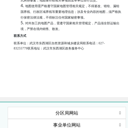
式两份备案；地图著作权相关事项由送审单位自行负责。
4.
地图使用需严格遵守国家地图管理相关规定，不得篡改、错绘、漏绘
国界线、行政区域界线等重要地理信息；涉及专业内容的地图，须严格执
行保密法律法规，不得标注任何国家秘密事项。
5.
对外加工的地图产品，需遵守国家相关管理规定，产品须全部运输出
境，严禁在境内销售、散发。
联系方式
联系单位：武汉市东西湖区自然资源和城乡建设局联系电话：
027-
8325
5779
联系地址：武汉市东西湖区
政务服务中心
分区局网站
事业单位网站