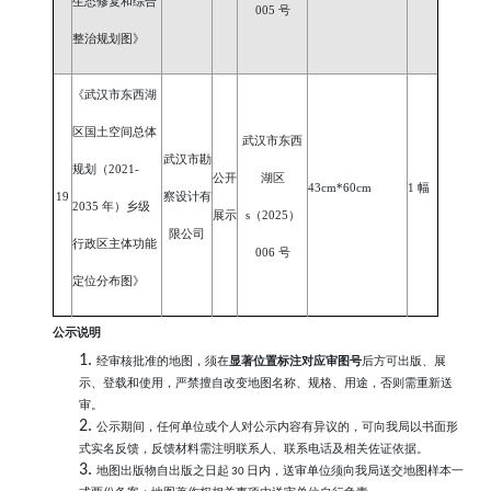
生态修复和综合
00
5
号
整治规划图》
《武汉市东西湖
区国土空间总体
武汉市东西
武汉市勘
规划（
2021-
公开
湖区
43cm*60cm
1 幅
19
察设计有
2035 年）乡级
展示
s（2025）
限公司
行政区主体功能
0
06
号
定位分布图》
公示说明
1.
经审核批准的地图，须在
显著位置标注对应审图号
后方可出版、展
示、登载和使用，严禁擅自改变地图名称、规格、用途，否则需重新送
审。
2.
公示期间，任何单位或个人对公示内容有异议的，可向我局以书面形
式实名反馈，反馈材料需注明联系人、联系电话及相关佐证依据。
3.
地图出版物自出版之日起
日内，送审单位须向我局送交地图样本一
30