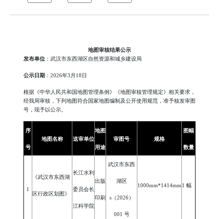
地图审核结果公示
发布单位
：武汉市东西湖区自然资源和城乡建设局
公示日期
：
2026年3月
18
日
根据《中华人民共和国地图管理条例》《地图审核管理规定》相关要求，
经我局审核，下列地图符合国家地图编制及公开使用规范，准予核发审图
号，现予以公示。
序
地图
图幅
地图名称
送审单位
审图号
规格
号
用途
数量
武汉市东西
长江水利
《武汉市东西湖
出版
湖区
1000mm*1414mm
1 幅
1
委员会长
区行政区划图》
印刷
s（2026）
江科学院
001 号