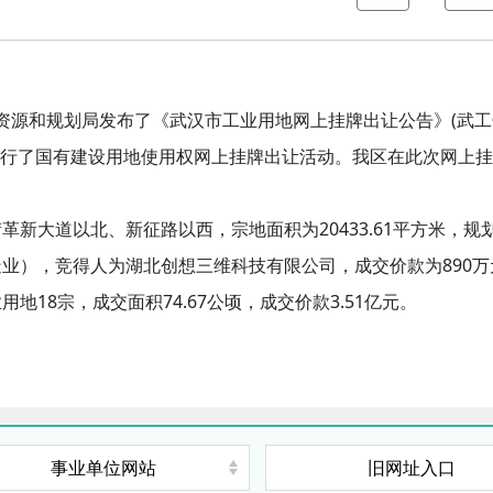
土资源和规划局发
(
布了
《武汉市工业用地网上挂牌出让公告》
武
工
0分进行了国有建设用地使用权网
上
挂牌出让活动。我区在此次网
上
挂
20433.61
街革新大道以北、新征路以西，宗地
面积为
平方米
，规
890
造业），竞得人为湖北创想三维科技有限公司，成交价款为
18宗，成交面积74.67公顷，成交价款3.51亿元。
业用地
事业单位网站
旧网址入口