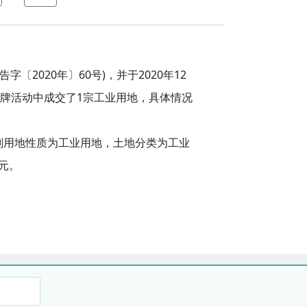
2020年〕60
)，并于2020年12
告字
〔
号
1
牌活动中成交了
宗
工业
用地
，具体情况
划用地性质为工业用地，
土地
分类为工业
万元。